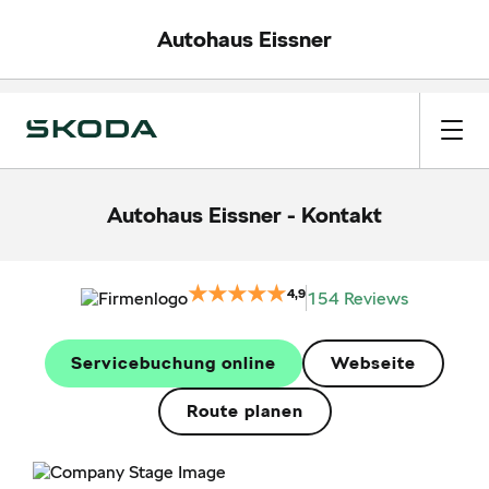
Autohaus Eissner
Autohaus Eissner
-
Kontakt
4,9
154 Reviews
Servicebuchung online
Webseite
Route planen