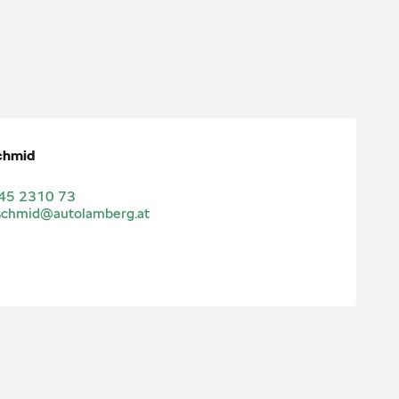
chmid
45 2310 73
schmid@autolamberg.at