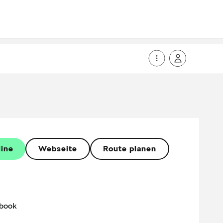
line
Webseite
Route planen
book