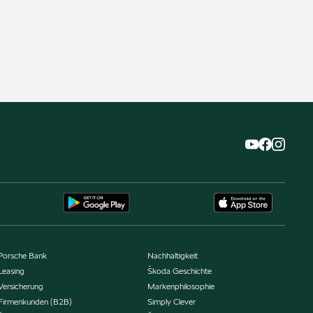
Porsche Bank
Nachhaltigkeit
Leasing
Škoda Geschichte
Versicherung
Markenphilosophie
Firmenkunden (B2B)
Simply Clever