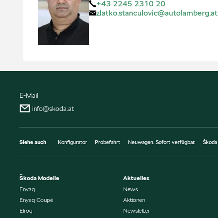
+43 2245 2310 20
zlatko.stanculovic@autolamberg.at
E-Mail
info@skoda.at
Siehe auch
Konfigurator
Probefahrt
Neuwagen. Sofort verfügbar.
Škoda
Škoda Modelle
Aktuelles
Enyaq
News
Enyaq Coupé
Aktionen
Elroq
Newsletter