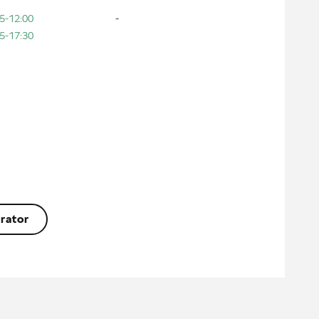
5-12:00
-
5-17:30
rator