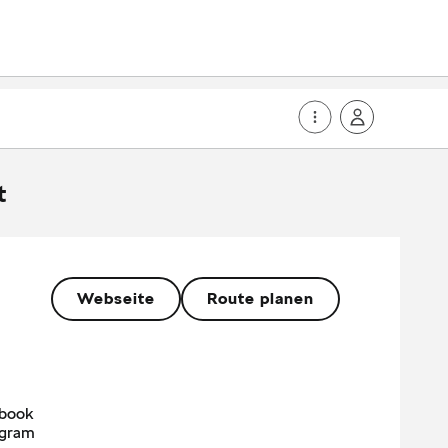
t
Webseite
Route planen
book
agram