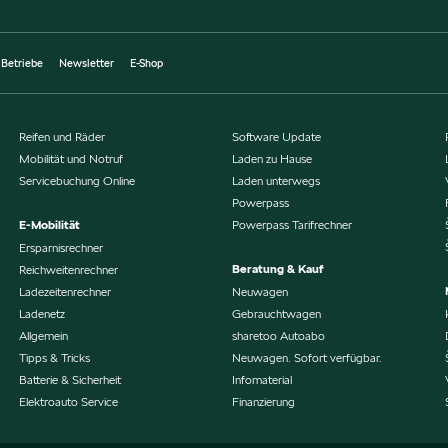
 Betriebe
Newsletter
E-Shop
Reifen und Räder
Software Update
Mobilität und Notruf
Laden zu Hause
Servicebuchung Online
Laden unterwegs
Powerpass
E-Mobilität
Powerpass Tarifrechner
Ersparnisrechner
Beratung & Kauf
Reichweitenrechner
Ladezeitenrechner
Neuwagen
Ladenetz
Gebrauchtwagen
Allgemein
sharetoo Autoabo
Tipps & Tricks
Neuwagen. Sofort verfügbar.
Batterie & Sicherheit
Infomaterial
Elektroauto Service
Finanzierung