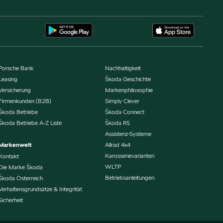
Porsche Bank
Nachhaltigkeit
Leasing
Škoda Geschichte
Versicherung
Markenphilosophie
Firmenkunden (B2B)
Simply Clever
Škoda Betriebe
Škoda Connect
Škoda Betriebe A-Z Liste
Škoda RS
Assistenz-Systeme
Markenwelt
Allrad 4x4
Karosserievarianten
Kontakt
WLTP
Die Marke Škoda
Betriebsanleitungen
Škoda Österreich
Verhaltensgrundsätze & Integrität
Sicherheit