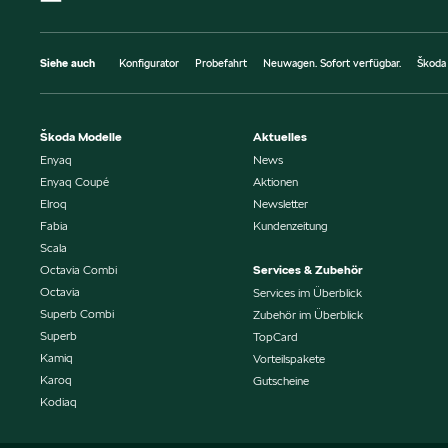
Siehe auch
Konfigurator
Probefahrt
Neuwagen. Sofort verfügbar.
Škoda
Škoda Modelle
Aktuelles
Enyaq
News
Enyaq Coupé
Aktionen
Elroq
Newsletter
Fabia
Kundenzeitung
Scala
Octavia Combi
Services & Zubehör
Octavia
Services im Überblick
Superb Combi
Zubehör im Überblick
Superb
TopCard
Kamiq
Vorteilspakete
Karoq
Gutscheine
Kodiaq