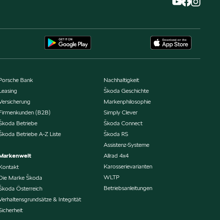
Porsche Bank
Nachhaltigkeit
Leasing
Škoda Geschichte
Versicherung
Markenphilosophie
Firmenkunden (B2B)
Simply Clever
Škoda Betriebe
Škoda Connect
Škoda Betriebe A-Z Liste
Škoda RS
Assistenz-Systeme
Markenwelt
Allrad 4x4
Karosserievarianten
Kontakt
WLTP
Die Marke Škoda
Betriebsanleitungen
Škoda Österreich
Verhaltensgrundsätze & Integrität
Sicherheit