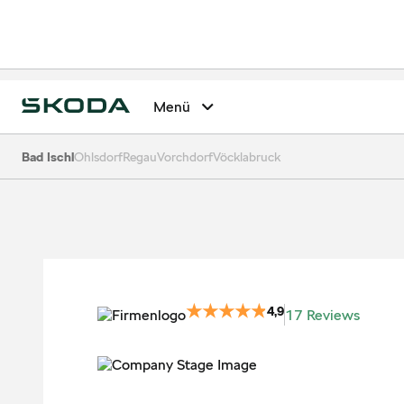
Menü
Bad Ischl
Ohlsdorf
Regau
Vorchdorf
Vöcklabruck
4,9
17 Reviews