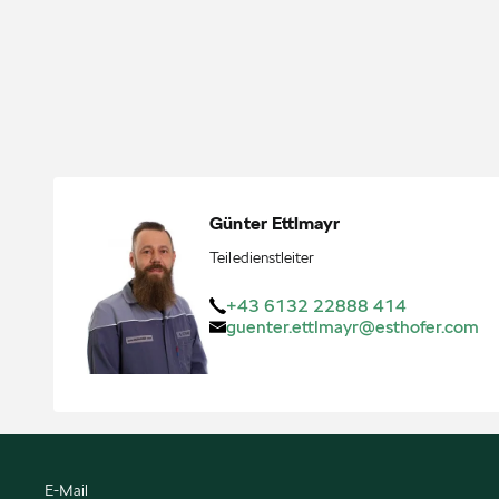
Günter
Ettlmayr
Teiledienstleiter
+43 6132 22888 414
guenter.ettlmayr@esthofer.com
E-Mail