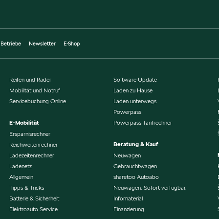
 Betriebe
Newsletter
E-Shop
Reifen und Räder
Software Update
Mobilität und Notruf
Laden zu Hause
Servicebuchung Online
Laden unterwegs
Powerpass
E-Mobilität
Powerpass Tarifrechner
Ersparnisrechner
Beratung & Kauf
Reichweitenrechner
Ladezeitenrechner
Neuwagen
Ladenetz
Gebrauchtwagen
Allgemein
sharetoo Autoabo
Tipps & Tricks
Neuwagen. Sofort verfügbar.
Batterie & Sicherheit
Infomaterial
Elektroauto Service
Finanzierung