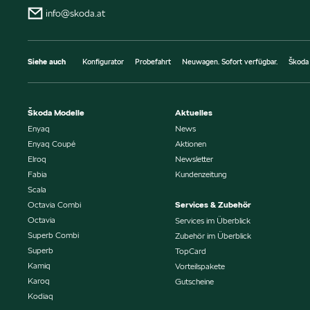
info@skoda.at
Siehe auch
Konfigurator
Probefahrt
Neuwagen. Sofort verfügbar.
Škoda
Škoda Modelle
Aktuelles
Enyaq
News
Enyaq Coupé
Aktionen
Elroq
Newsletter
Fabia
Kundenzeitung
Scala
Octavia Combi
Services & Zubehör
Octavia
Services im Überblick
Superb Combi
Zubehör im Überblick
Superb
TopCard
Kamiq
Vorteilspakete
Karoq
Gutscheine
Kodiaq