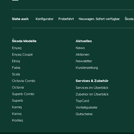
Siehe auch
Konfigurator
Probefahrt
Neuwagen. Sofort verfügbar.
Škoda
Škoda Modelle
Aktuelles
Enyaq
News
Enyaq Coupé
Aktionen
Elroq
Newsletter
Fabia
Kundenzeitung
Scala
Octavia Combi
Services & Zubehör
Octavia
Services im Überblick
Superb Combi
Zubehör im Überblick
Superb
TopCard
Kamiq
Vorteilspakete
Karoq
Gutscheine
Kodiaq