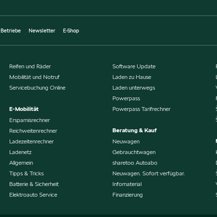
 Betriebe
Newsletter
E-Shop
Reifen und Räder
Software Update
Mobilität und Notruf
Laden zu Hause
Servicebuchung Online
Laden unterwegs
Powerpass
E-Mobilität
Powerpass Tarifrechner
Ersparnisrechner
Beratung & Kauf
Reichweitenrechner
Ladezeitenrechner
Neuwagen
Ladenetz
Gebrauchtwagen
Allgemein
sharetoo Autoabo
Tipps & Tricks
Neuwagen. Sofort verfügbar.
Batterie & Sicherheit
Infomaterial
Elektroauto Service
Finanzierung