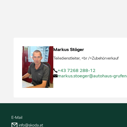
Markus
Stöger
Teiledienstleiter, <br />Zubehörverkauf
+43 7268 288-12
markus.stoeger@autohaus-grufen
E-Mail
info@skoda.at