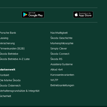
Porsche Bank
Nachhaltigkeit
Leasing
Škoda Geschichte
Versicherung
Markenphilosophie
Firmenkunden (B2B)
Simply Clever
Škoda Betriebe
Škoda Connect
Škoda Betriebe A-Z Liste
Škoda RS
Assistenz-Systeme
Markenwelt
Allrad 4x4
Karosserievarianten
Kontakt
WLTP
Die Marke Škoda
Betriebsanleitungen
Škoda Österreich
Verhaltensgrundsätze & Integrität
Sicherheit