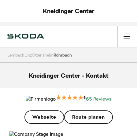
Kneidinger Center
Lembach
Linz
Ottensheim
Rohrbach
Kneidinger Center
-
Kontakt
5
65 Reviews
Webseite
Route planen