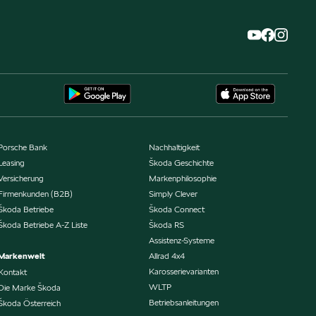
Porsche Bank
Nachhaltigkeit
Leasing
Škoda Geschichte
Versicherung
Markenphilosophie
Firmenkunden (B2B)
Simply Clever
Škoda Betriebe
Škoda Connect
Škoda Betriebe A-Z Liste
Škoda RS
Assistenz-Systeme
Markenwelt
Allrad 4x4
Karosserievarianten
Kontakt
WLTP
Die Marke Škoda
Betriebsanleitungen
Škoda Österreich