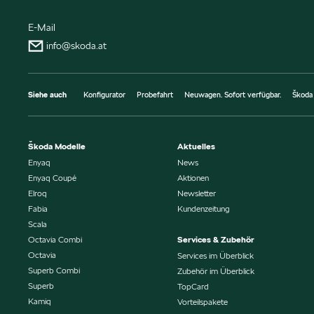
E-Mail
info@skoda.at
Siehe auch
Konfigurator
Probefahrt
Neuwagen. Sofort verfügbar.
Škoda
Škoda Modelle
Aktuelles
Enyaq
News
Enyaq Coupé
Aktionen
Elroq
Newsletter
Fabia
Kundenzeitung
Scala
Octavia Combi
Services & Zubehör
Octavia
Services im Überblick
Superb Combi
Zubehör im Überblick
Superb
TopCard
Kamiq
Vorteilspakete