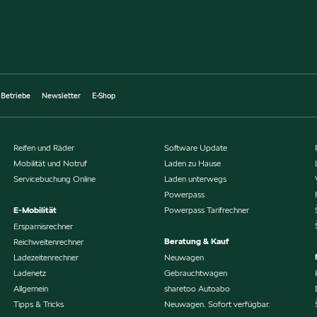
 Betriebe
Newsletter
E-Shop
Reifen und Räder
Software Update
Mobilität und Notruf
Laden zu Hause
Servicebuchung Online
Laden unterwegs
Powerpass
E-Mobilität
Powerpass Tarifrechner
Ersparnisrechner
Beratung & Kauf
Reichweitenrechner
Ladezeitenrechner
Neuwagen
Ladenetz
Gebrauchtwagen
Allgemein
sharetoo Autoabo
Tipps & Tricks
Neuwagen. Sofort verfügbar.