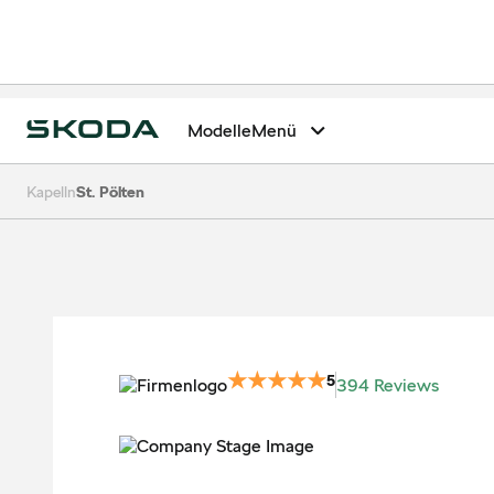
Modelle
Menü
Kapelln
St. Pölten
5
394 Reviews