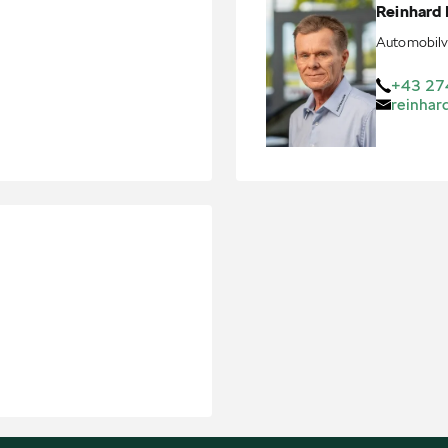
Reinhard
Automobilv
+43 27
reinhar