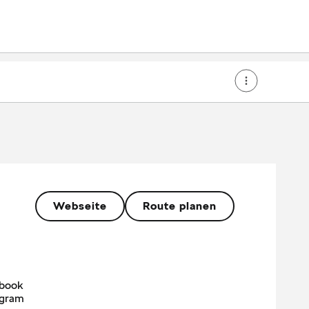
Webseite
Route planen
book
agram