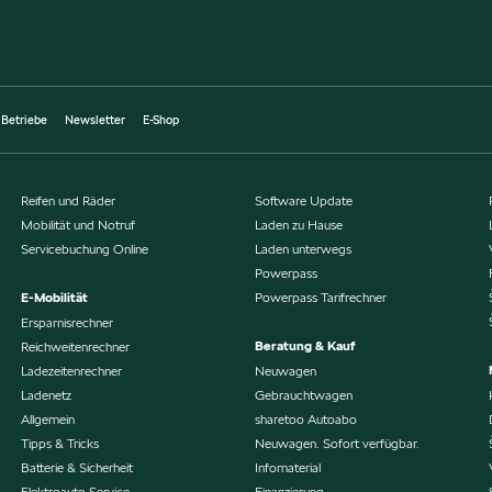
 Betriebe
Newsletter
E-Shop
Reifen und Räder
Software Update
Mobilität und Notruf
Laden zu Hause
Servicebuchung Online
Laden unterwegs
Powerpass
E-Mobilität
Powerpass Tarifrechner
Ersparnisrechner
Beratung & Kauf
Reichweitenrechner
Ladezeitenrechner
Neuwagen
Ladenetz
Gebrauchtwagen
Allgemein
sharetoo Autoabo
Tipps & Tricks
Neuwagen. Sofort verfügbar.
Batterie & Sicherheit
Infomaterial
Elektroauto Service
Finanzierung