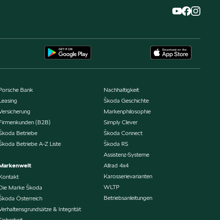
Porsche Bank
Nachhaltigkeit
Leasing
Škoda Geschichte
Versicherung
Markenphilosophie
Firmenkunden (B2B)
Simply Clever
Škoda Betriebe
Škoda Connect
Škoda Betriebe A-Z Liste
Škoda RS
Assistenz-Systeme
Markenwelt
Allrad 4x4
Karosserievarianten
Kontakt
WLTP
Die Marke Škoda
Betriebsanleitungen
Škoda Österreich
Verhaltensgrundsätze & Integrität
Sicherheit