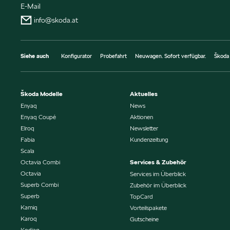
E-Mail
info@skoda.at
Siehe auch
Konfigurator
Probefahrt
Neuwagen. Sofort verfügbar.
Škoda
Škoda Modelle
Aktuelles
Enyaq
News
Enyaq Coupé
Aktionen
Elroq
Newsletter
Fabia
Kundenzeitung
Scala
Octavia Combi
Services & Zubehör
Octavia
Services im Überblick
Superb Combi
Zubehör im Überblick
Superb
TopCard
Kamiq
Vorteilspakete
Karoq
Gutscheine
Kodiaq