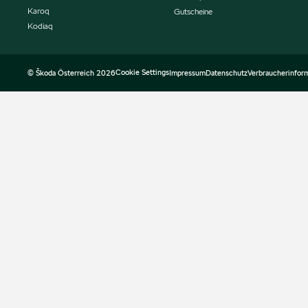
Karoq
Gutscheine
Kodiaq
Cookie Settings
© Škoda Österreich 2026
Impressum
Datenschutz
Verbraucherinfor