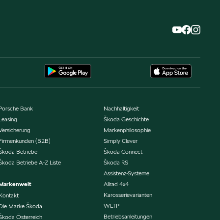
Porsche Bank
Nachhaltigkeit
Leasing
Škoda Geschichte
Versicherung
Markenphilosophie
Firmenkunden (B2B)
Simply Clever
Škoda Betriebe
Škoda Connect
Škoda Betriebe A-Z Liste
Škoda RS
Assistenz-Systeme
Markenwelt
Allrad 4x4
Karosserievarianten
Kontakt
WLTP
Die Marke Škoda
Betriebsanleitungen
Škoda Österreich