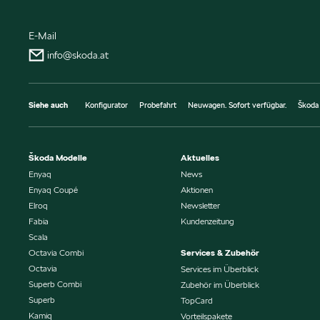
E-Mail
info@skoda.at
Siehe auch
Konfigurator
Probefahrt
Neuwagen. Sofort verfügbar.
Škoda
Škoda Modelle
Aktuelles
Enyaq
News
Enyaq Coupé
Aktionen
Elroq
Newsletter
Fabia
Kundenzeitung
Scala
Octavia Combi
Services & Zubehör
Octavia
Services im Überblick
Superb Combi
Zubehör im Überblick
Superb
TopCard
Kamiq
Vorteilspakete