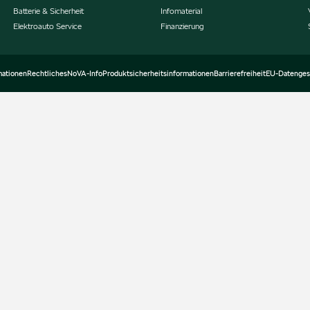
Batterie & Sicherheit
Infomaterial
Elektroauto Service
Finanzierung
mationen
Rechtliches
NoVA-Info
Produktsicherheitsinformationen
Barrierefreiheit
EU-Datenges