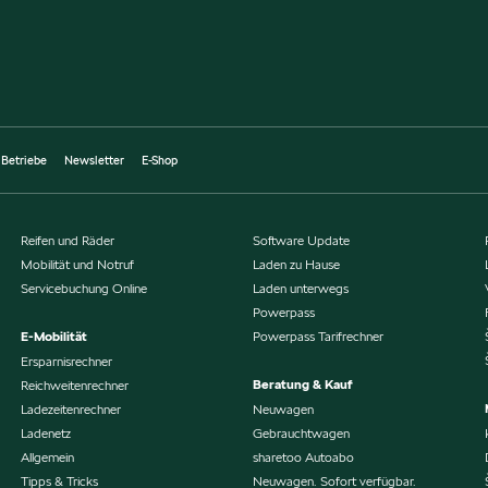
 Betriebe
Newsletter
E-Shop
Reifen und Räder
Software Update
Mobilität und Notruf
Laden zu Hause
Servicebuchung Online
Laden unterwegs
Powerpass
E-Mobilität
Powerpass Tarifrechner
Ersparnisrechner
Beratung & Kauf
Reichweitenrechner
Ladezeitenrechner
Neuwagen
Ladenetz
Gebrauchtwagen
Allgemein
sharetoo Autoabo
Tipps & Tricks
Neuwagen. Sofort verfügbar.