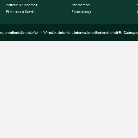
Batterie & Sicherheit
Infomaterial
Elektroauto Service
Finanzierung
mationen
Rechtliches
NoVA-Info
Produktsicherheitsinformationen
Barrierefreiheit
EU-Datenges