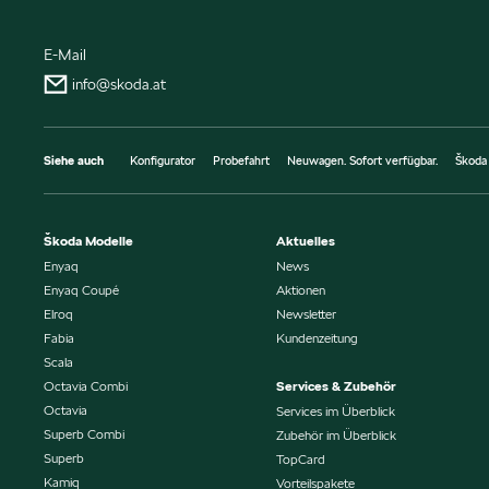
E-Mail
info@skoda.at
Siehe auch
Konfigurator
Probefahrt
Neuwagen. Sofort verfügbar.
Škoda
Škoda Modelle
Aktuelles
Enyaq
News
Enyaq Coupé
Aktionen
Elroq
Newsletter
Fabia
Kundenzeitung
Scala
Octavia Combi
Services & Zubehör
Octavia
Services im Überblick
Superb Combi
Zubehör im Überblick
Superb
TopCard
Kamiq
Vorteilspakete