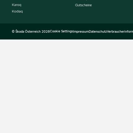
Karoq
Gutscheine
Kodiaq
Cookie Settings
© Škoda Österreich 2026
Impressum
Datenschutz
Verbraucherinfor