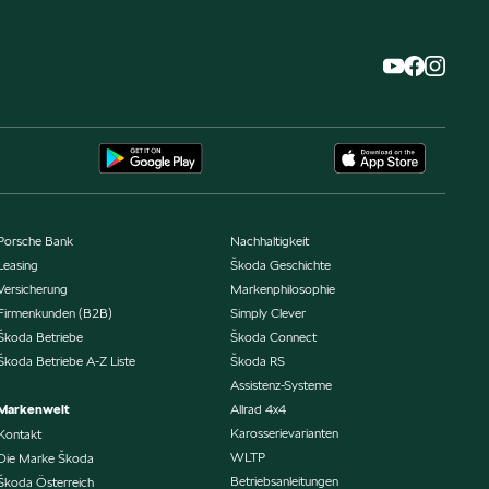
Porsche Bank
Nachhaltigkeit
Leasing
Škoda Geschichte
Versicherung
Markenphilosophie
Firmenkunden (B2B)
Simply Clever
Škoda Betriebe
Škoda Connect
Škoda Betriebe A-Z Liste
Škoda RS
Assistenz-Systeme
Markenwelt
Allrad 4x4
Karosserievarianten
Kontakt
WLTP
Die Marke Škoda
Betriebsanleitungen
Škoda Österreich