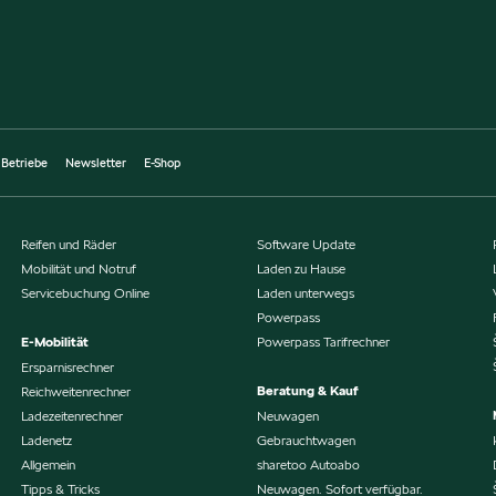
 Betriebe
Newsletter
E-Shop
Reifen und Räder
Software Update
Mobilität und Notruf
Laden zu Hause
Servicebuchung Online
Laden unterwegs
Powerpass
E-Mobilität
Powerpass Tarifrechner
Ersparnisrechner
Beratung & Kauf
Reichweitenrechner
Ladezeitenrechner
Neuwagen
Ladenetz
Gebrauchtwagen
Allgemein
sharetoo Autoabo
Tipps & Tricks
Neuwagen. Sofort verfügbar.