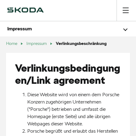
Impressum
Urheberrechte
Datenschutz
Cookie-Richtlinie
Verlinkungsbeschränkung
Verlinkungsbeschränkung
Home
Impressum
Produktsicherheitsinformationen
Barrierefreiheit
EU-Datengesetz
Verlinkungsbedingung
en/Link agreement
Diese Website wird von einem dem Porsche 
Konzern zugehörigen Unternehmen 
("Porsche") betrieben und umfasst die 
Homepage (erste Seite) und alle übrigen 
Webpages dieser Website.
Porsche begrüßt und erlaubt das Herstellen 