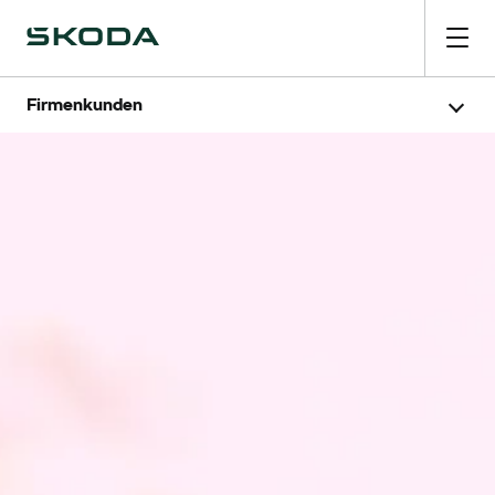
Firmenkunden
Fuhrparkmanagement
KMU
Sonderabnehmer
Škoda Wirtschaftsförderung
Unsere Betriebe
Modell Filter