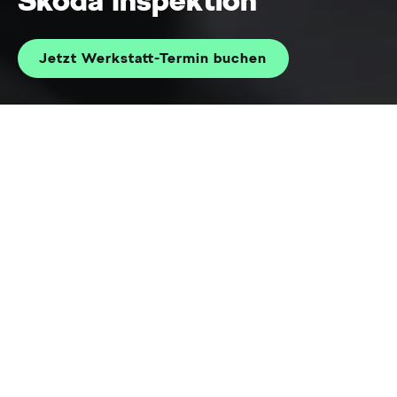
Jetzt Werkstatt-Termin buchen
Home
Services und Zubehör
Service
Reparatur & Wartun
Regelmäßige Inspektion
für Ihre Sicherheit
Mit Ihrem Fahrzeug erleben Sie so einiges - eine
regelmäßige Inspektion sorgt für mehr Sicherheit.
Bei einer Inspektion werden erforderliche
Servicearbeiten gemäß Herstellervorgaben
durchgeführt, wobei sich der Umfang der